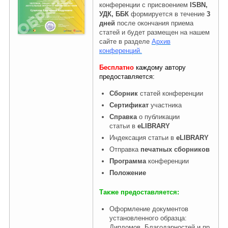
конференции с присвоением
ISBN,
УДК, ББК
формируется в течение
3
дней
после окончания приема
Правовая информация
статей и будет размещен на нашем
сайте в разделе
Архив
конференций.
Бесплатно
каждому автору
предоставляется:
Сборник
статей конференции
Сертификат
участника
Cправка
о публикации
статьи
в
eLIBRARY
Индексация статьи в
eLIBRARY
Отправка
печатных сборников
Программа
конференции
Положение
Также предоставляется:
Оформление документов
установленного образца:
Дипломов, Благодарностей и пр.