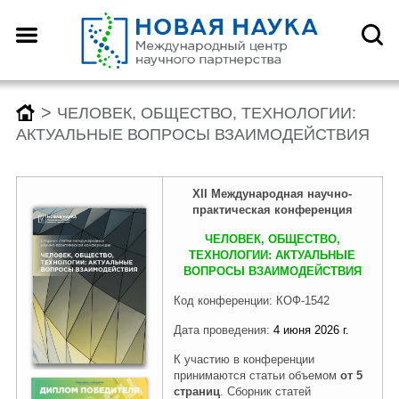
Назад
Назад
Назад
Назад
О центре
Конференции
Монографии
Конкурсы
>
ЧЕЛОВЕК, ОБЩЕСТВО, ТЕХНОЛОГИИ:
АКТУАЛЬНЫЕ ВОПРОСЫ ВЗАИМОДЕЙСТВИЯ
Что такое DOI?
График конференций
График монографий
График конкурсов
XII
Международн
ая
научно-
практическая конференция
Как оформить научную
Заявка (регистрация) на
Заявка на публикацию
Заявка (регистрация) на
ЧЕЛОВЕК, ОБЩЕСТВО,
статью для публикации
конференцию
монографии
конкурс
ТЕХНОЛОГИИ: АКТУАЛЬНЫЕ
ВОПРОСЫ ВЗАИМОДЕЙСТВИЯ
Код конференции: КОФ-1542
Отзывы
Архив конференций 2026
Архив монографий 2026
Архив конкурсов 2026
Дата проведения:
4 июня 2026 г.
К участию в конференции
принимаются статьи объемом
от 5
Редколлегия
2025-2019
2025-2019
2025-2019
страниц
. Сборник статей