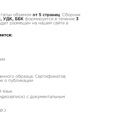
статьи объемом
от 5 страниц
. Сборник
, УДК, ББК
формируется в течение
3
удет размещен на нашем сайте в
яется:
ции
нного образца: Сертификатов,
ок о публикации
й язык
видеозаписи) с документальным
р.)