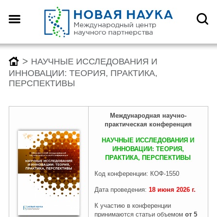
Назад
Назад
Назад
Назад
О центре
Конференции
Монографии
Конкурсы
>
НАУЧНЫЕ ИССЛЕДОВАНИЯ И
ИННОВАЦИИ: ТЕОРИЯ, ПРАКТИКА,
ПЕРСПЕКТИВЫ
Что такое DOI?
График конференций
График монографий
График конкурсов
Международн
ая
научно-
практическая конференция
Как оформить научную
Заявка (регистрация) на
Заявка на публикацию
Заявка (регистрация) на
статью для публикации
конференцию
монографии
конкурс
НАУЧНЫЕ ИССЛЕДОВАНИЯ И
ИННОВАЦИИ: ТЕОРИЯ,
ПРАКТИКА, ПЕРСПЕКТИВЫ
Отзывы
Архив конференций 2026
Архив монографий 2026
Архив конкурсов 2026
Код конференции: КОФ-1550
Дата проведения:
18 июня
2026
г.
К участию в конференции
Редколлегия
2025-2019
2025-2019
2025-2019
принимаются статьи объемом
от 5