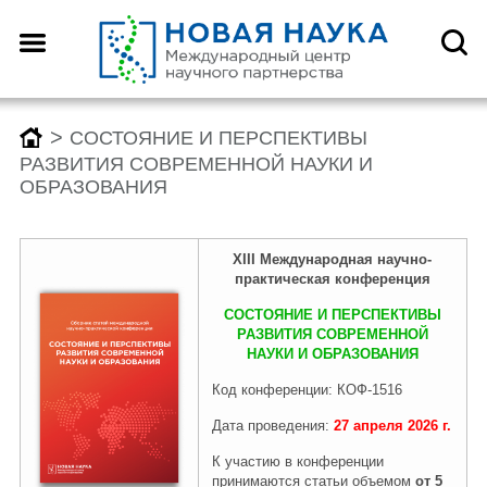
Назад
Назад
Назад
Назад
О центре
Конференции
Монографии
Конкурсы
>
СОСТОЯНИЕ И ПЕРСПЕКТИВЫ
РАЗВИТИЯ СОВРЕМЕННОЙ НАУКИ И
ОБРАЗОВАНИЯ
Что такое DOI?
График конференций
График монографий
График конкурсов
XI
I
I Международн
ая
научно-
практическая конференция
Как оформить научную
Заявка (регистрация) на
Заявка на публикацию
Заявка (регистрация) на
статью для публикации
конференцию
монографии
конкурс
СОСТОЯНИЕ И ПЕРСПЕКТИВЫ
РАЗВИТИЯ СОВРЕМЕННОЙ
НАУКИ И ОБРАЗОВАНИЯ
Отзывы
Архив конференций 2026
Архив монографий 2026
Архив конкурсов 2026
Код конференции: КОФ-1516
Дата проведения:
27 апреля
2026
г.
К участию в конференции
Редколлегия
2025-2019
2025-2019
2025-2019
принимаются статьи объемом
от 5