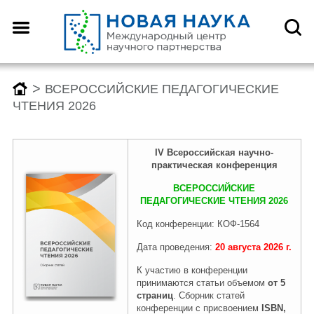
Назад
Назад
Назад
Назад
О центре
Конференции
Монографии
Конкурсы
>
ВСЕРОССИЙСКИЕ ПЕДАГОГИЧЕСКИЕ
ЧТЕНИЯ 2026
Что такое DOI?
График конференций
График монографий
График конкурсов
IV
Всероссийск
ая
научно-
практическая конференция
Как оформить научную
Заявка (регистрация) на
Заявка на публикацию
Заявка (регистрация) на
ВСЕРОССИЙСКИЕ
статью для публикации
конференцию
монографии
конкурс
ПЕДАГОГИЧЕСКИЕ ЧТЕНИЯ 2026
Код конференции: КОФ-1564
Дата проведения:
20 августа
2026
г.
Отзывы
Архив конференций 2026
Архив монографий 2026
Архив конкурсов 2026
К участию в конференции
принимаются статьи объемом
от 5
страниц
. Сборник статей
Редколлегия
2025-2019
2025-2019
2025-2019
конференции с присвоением
ISBN,