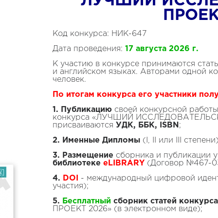
ЛУЧШИЙ ИССЛ
ПРОЕК
Код конкурса: НИК-647
Дата проведения:
17 августа 2026 г.
К участию в конкурсе принимаются стать
и английском языках. Авторами одной к
человек.
По итогам конкурса его участники пол
1.
Публикацию
своей конкурсной работы 
конкурса «ЛУЧШИЙ ИССЛЕДОВАТЕЛЬСК
присваиваются
УДК, ББК, ISBN
;
2.
Именные Дипломы
(I, II или III степ
3. Размещение
сборника и публикации у
библиотеке
eLIBRARY
(Договор №467-03
4.
DOI
- международный цифровой идент
участия);
5.
Бесплатный
сборник
статей конкурса
ПРОЕКТ 2026» (в электронном виде);