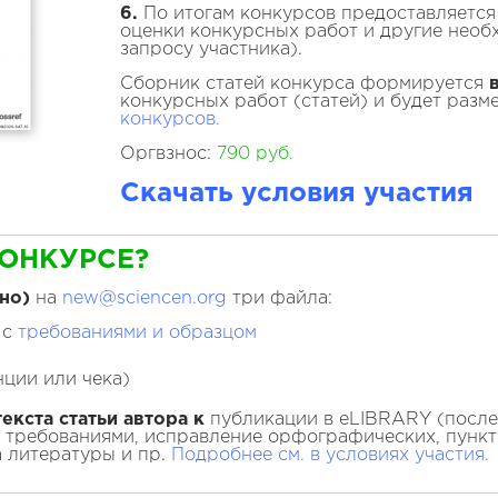
6.
По итогам конкурсов предоставляется
оценки конкурсных работ и другие необ
запросу участника).
Сборник статей конкурса формируется
конкурсных работ (статей) и будет разм
конкурсов.
Оргвзнос:
790 руб.
Скачать условия участия
КОНКУРСЕ?
но)
на
new@sciencen.org
три файла:
 с
требованиями и образцом
ции или чека)
екста статьи автора к
публикации в eLIBRARY (после 
с требованиями, исправление орфографических, пунк
а литературы и пр.
Подробнее см. в условиях участия
.