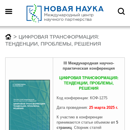
Назад
Назад
Назад
Назад
О центре
Конференции
Монографии
Конкурсы
>
ЦИФРОВАЯ ТРАНСФОРМАЦИЯ:
ТЕНДЕНЦИИ, ПРОБЛЕМЫ, РЕШЕНИЯ
Что такое DOI?
График конференций
График монографий
График конкурсов
III
Международная научно-
практическ
ая
конференция
Как оформить научную
Заявка (регистрация) на
Заявка на публикацию
Заявка (регистрация) на
ЦИФРОВАЯ ТРАНСФОРМАЦИЯ:
статью для публикации
конференцию
монографии
конкурс
ТЕНДЕНЦИИ, ПРОБЛЕМЫ,
РЕШЕНИЯ
Код конференции: КОФ-1275
Отзывы
Архив конференций 2026
Архив монографий 2026
Архив конкурсов 2026
Дата проведения:
25
марта
2025
г.
К участию в конференции
принимаются статьи объемом
от 5
Редколлегия
2025-2019
2025-2019
2025-2019
страниц
. Сборник статей