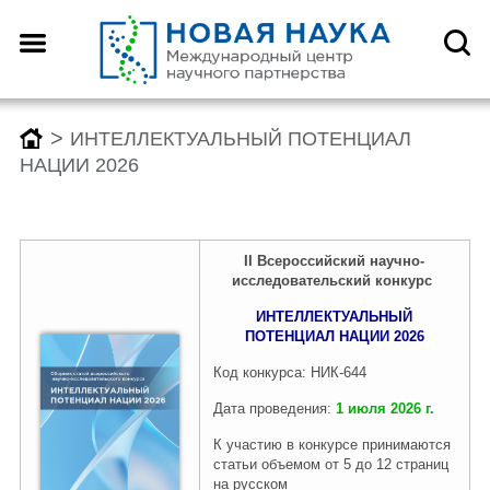
Назад
Назад
Назад
Назад
О центре
Конференции
Монографии
Конкурсы
>
ИНТЕЛЛЕКТУАЛЬНЫЙ ПОТЕНЦИАЛ
НАЦИИ 2026
Что такое DOI?
График конференций
График монографий
График конкурсов
II
Всероссийски
й
научно
-
исследовательский
конкурс
Как оформить научную
Заявка (регистрация) на
Заявка на публикацию
Заявка (регистрация) на
статью для публикации
конференцию
монографии
конкурс
ИНТЕЛЛЕКТУАЛЬНЫЙ
ПОТЕНЦИАЛ НАЦИИ 2026
Код конкурса: НИК-644
Отзывы
Архив конференций 2026
Архив монографий 2026
Архив конкурсов 2026
Дата проведения:
1 июля 2026 г.
К участию в конкурсе принимаются
статьи объемом от 5 до 12 страниц
Редколлегия
2025-2019
2025-2019
2025-2019
на русском