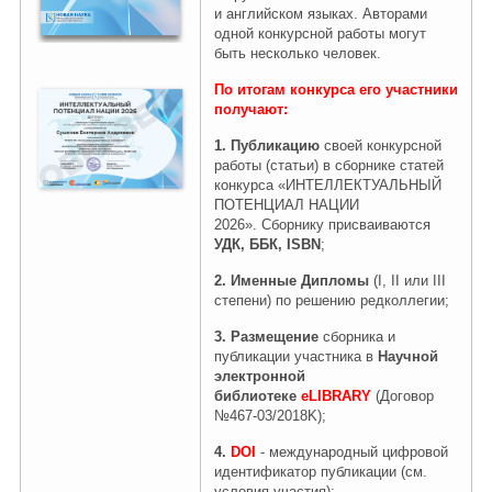
и английском языках. Авторами
одной конкурсной работы могут
быть несколько человек.
Правовая информация
По итогам конкурса его участники
получают
:
1.
Публикацию
своей конкурсной
работы (статьи) в сборнике статей
конкурса «ИНТЕЛЛЕКТУАЛЬНЫЙ
ПОТЕНЦИАЛ НАЦИИ
2026». Сборнику присваиваются
УДК, ББК, ISBN
;
2.
Именные Дипломы
(I, II или III
степени) по решению редколлегии;
3. Размещение
сборника и
публикации участника в
Научной
электронной
библиотеке
eLIBRARY
(Договор
№467-03/2018K);
4.
DOI
- международный цифровой
идентификатор публикации (см.
условия участия);