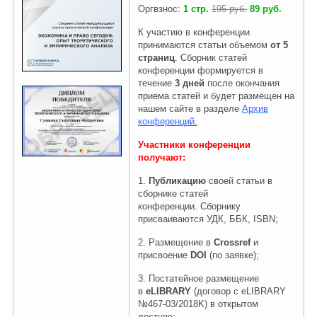
Оргвзнос:
1 стр.
195 руб.
89 руб.
К участию в конференции
Правовая информация
принимаются статьи объемом
от 5
страниц
.
Сборник статей
конференции формируется
в
течение
3 дней
после окончания
приема статей и будет размещен на
нашем сайте в разделе
Архив
конференций.
Участники конференции
получают:
1.
Публикацию
своей статьи в
сборнике статей
конференции. Сборнику
присваиваются УДК, ББК, ISBN;
2. Размещение в
Crossref
и
присвоение
DOI
(по заявке);
3.
Постатейное размещение
в
eLIBRARY
(договор с eLIBRARY
№467-03/2018K) в открытом
доступе;