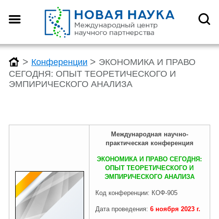
Назад
Назад
Назад
Назад
О центре
Конференции
Монографии
Конкурсы
>
>
Конференции
ЭКОНОМИКА И ПРАВО
СЕГОДНЯ: ОПЫТ ТЕОРЕТИЧЕСКОГО И
ЭМПИРИЧЕСКОГО АНАЛИЗА
Что такое DOI?
График конференций
График монографий
График конкурсов
Как оформить научную
Заявка (регистрация) на
Заявка на публикацию
Заявка (регистрация) на
Международная научно-
статью для публикации
конференцию
монографии
конкурс
практическая
конференция
ЭКОНОМИКА И ПРАВО СЕГОДНЯ:
ОПЫТ ТЕОРЕТИЧЕСКОГО И
Отзывы
Архив конференций 2026
Архив монографий 2026
Архив конкурсов 2026
ЭМПИРИЧЕСКОГО АНАЛИЗА
Код конференции: КОФ-905
Дата проведения:
6 ноября
2023
г.
Редколлегия
2025-2019
2025-2019
2025-2019