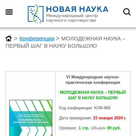
Назад
Назад
Назад
Назад
О центре
Конференции
Монографии
Конкурсы
>
>
Конференции
МОЛОДЕЖНАЯ НАУКА –
ПЕРВЫЙ ШАГ В НАУКУ БОЛЬШУЮ
Что такое DOI?
График конференций
График монографий
График конкурсов
VI Международная научно-
Как оформить научную
Заявка (регистрация) на
Заявка на публикацию
Заявка (регистрация) на
практическая
конференция
статью для публикации
конференцию
монографии
конкурс
МОЛОДЕЖНАЯ НАУКА – ПЕРВЫЙ
ШАГ В НАУКУ БОЛЬШУЮ
Код конференции: КОФ-968
Отзывы
Архив конференций 2026
Архив монографий 2026
Архив конкурсов 2026
Дата проведения:
23 января
2024
г.
Оргвзнос:
1 стр.
195 руб.
89 руб.
Редколлегия
2025-2019
2025-2019
2025-2019