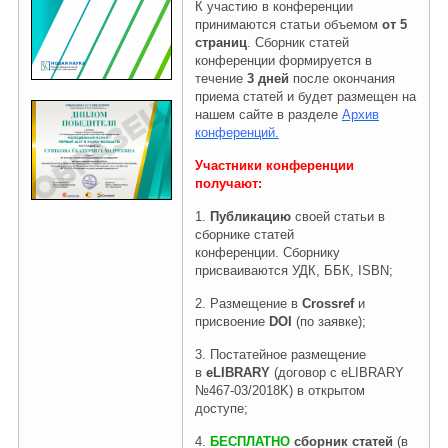
К участию в конференции
принимаются статьи объемом
от 5
страниц
.
Сборник статей
Правовая информация
конференции формируется
в
течение
3 дней
после окончания
приема статей и будет размещен на
нашем сайте в разделе
Архив
конференций.
Участники конференции
получают:
1.
Публикацию
своей статьи в
сборнике статей
конференции. Сборнику
присваиваются УДК, ББК, ISBN;
2. Размещение в
Crossref
и
присвоение
DOI
(по заявке);
3.
Постатейное размещение
в
eLIBRARY
(договор с eLIBRARY
№467-03/2018K) в открытом
доступе;
4.
БЕСПЛАТНО
сборник статей
(в