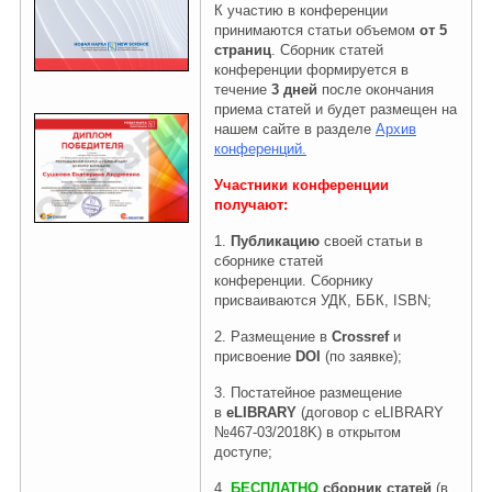
К участию в конференции
принимаются статьи объемом
от 5
страниц
.
Сборник статей
Правовая информация
конференции формируется
в
течение
3 дней
после окончания
приема статей и будет размещен на
нашем сайте в разделе
Архив
конференций.
Участники конференции
получают:
1.
Публикацию
своей статьи в
сборнике статей
конференции. Сборнику
присваиваются УДК, ББК, ISBN;
2. Размещение в
Crossref
и
присвоение
DOI
(по заявке);
3.
Постатейное размещение
в
eLIBRARY
(договор с eLIBRARY
№467-03/2018K) в открытом
доступе;
4.
БЕСПЛАТНО
сборник статей
(в