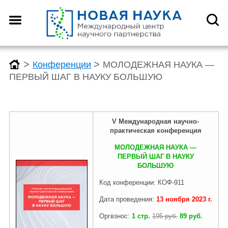
Назад
Назад
Назад
Назад
О центре
Конференции
Монографии
Конкурсы
>
>
Конференции
МОЛОДЕЖНАЯ НАУКА —
ПЕРВЫЙ ШАГ В НАУКУ БОЛЬШУЮ
Что такое DOI?
График конференций
График монографий
График конкурсов
V Международная научно-
практическая
конференция
Как оформить научную
Заявка (регистрация) на
Заявка на публикацию
Заявка (регистрация) на
статью для публикации
конференцию
монографии
конкурс
МОЛОДЕЖНАЯ НАУКА —
ПЕРВЫЙ ШАГ В НАУКУ
БОЛЬШУЮ
Отзывы
Архив конференций 2026
Архив монографий 2026
Архив конкурсов 2026
Код конференции: КОФ-911
Дата проведения:
13 ноября
2023
г.
Оргвзнос:
1 стр.
195 руб.
89 руб.
Редколлегия
2025-2019
2025-2019
2025-2019