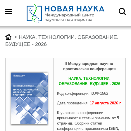
Назад
Назад
Назад
Назад
О центре
Конференции
Монографии
Конкурсы
>
НАУКА. ТЕХНОЛОГИИ. ОБРАЗОВАНИЕ.
БУДУЩЕЕ - 2026
Что такое DOI?
График конференций
График монографий
График конкурсов
II
Международн
ая
научно-
практическая конференция
Как оформить научную
Заявка (регистрация) на
Заявка на публикацию
Заявка (регистрация) на
НАУКА. ТЕХНОЛОГИИ.
статью для публикации
конференцию
монографии
конкурс
ОБРАЗОВАНИЕ. БУДУЩЕЕ - 2026
Код конференции: КОФ-1562
Дата проведения:
17 августа
2026
г.
Отзывы
Архив конференций 2026
Архив монографий 2026
Архив конкурсов 2026
К участию в конференции
принимаются статьи объемом
от 5
страниц
. Сборник статей
Редколлегия
2025-2019
2025-2019
2025-2019
конференции с присвоением
ISBN,