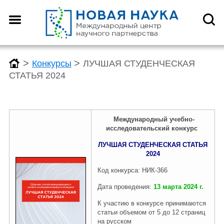
Назад
Назад
Назад
Назад
О центре
Конференции
Монографии
Конкурсы
>
>
Конкурсы
ЛУЧШАЯ СТУДЕНЧЕСКАЯ
СТАТЬЯ 2024
Что такое DOI?
График конференций
График монографий
График конкурсов
Международный учебно-
исследовательский конкурс
Как оформить научную
Заявка (регистрация) на
Заявка на публикацию
Заявка (регистрация) на
статью для публикации
конференцию
монографии
конкурс
ЛУЧШАЯ СТУДЕНЧЕСКАЯ СТАТЬЯ
2024
Код конкурса: НИК-366
Отзывы
Архив конференций 2026
Архив монографий 2026
Архив конкурсов 2026
Дата проведения:
13
марта
2024
г.
К участию в конкурсе принимаются
статьи объемом от 5 до 12 страниц
Редколлегия
2025-2019
2025-2019
2025-2019
на
русском