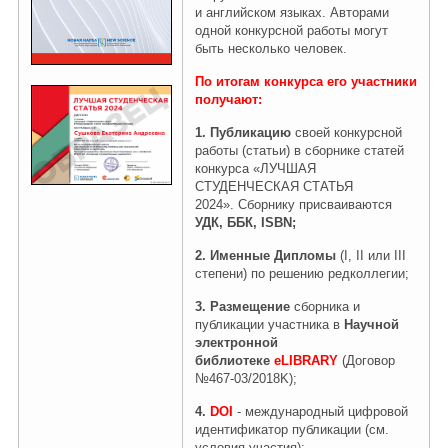
и
английском
языках
. Авторами
одной конкурсной работы могут
быть несколько человек.
Правовая информация
По итогам конкурса его участники
получают
:
1.
Публикацию
своей конкурсной
работы (статьи) в сборнике статей
конкурса «ЛУЧШАЯ
СТУДЕНЧЕСКАЯ СТАТЬЯ
2024». Сборнику присваиваются
УДК, ББК, ISBN;
2.
Именные Дипломы
(I, II или III
степени) по решению редколлегии;
3. Размещение
сборника и
публикации участника в
Научной
электронной
библиотеке
eLIBRARY
(Договор
№467-03/2018K);
4.
DOI
- международный цифровой
идентификатор публикации
(см.
условия участия)
;