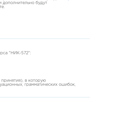
и дополнительно будут
те.
рса "НИК-572":
принятия), в которую
туационных, грамматических ошибок,