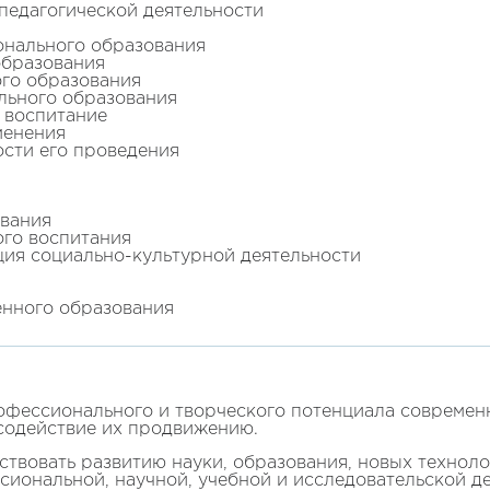
педагогической деятельности
онального образования
образования
ого образования
льного образования
 воспитание
менения
ости его проведения
ования
ого воспитания
ация социально-культурной деятельности
енного образования
офессионального и творческого потенциала современ
содействие их продвижению.
ствовать развитию науки, образования, новых техноло
иональной, научной, учебной и исследовательской де