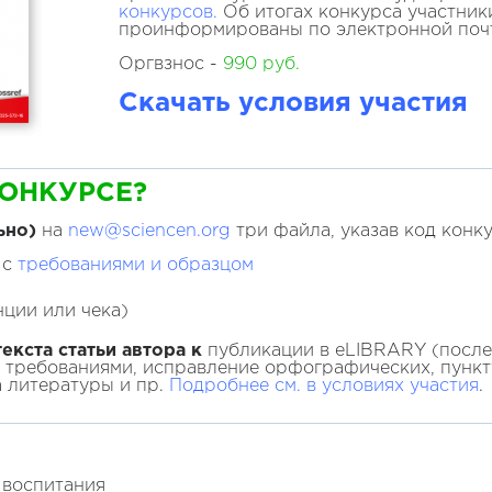
конкурсов.
Об итогах конкурса участник
проинформированы по электронной поч
Оргвзнос -
990 руб.
Скачать условия участия
КОНКУРСЕ?
ьно)
на
new@sciencen.org
три файла, указав код конку
 с
требованиями и образцом
ции или чека)
екста статьи автора к
публикации в eLIBRARY (после 
с требованиями, исправление орфографических, пунк
а литературы и пр.
Подробнее см. в условиях участия
.
 воспитания