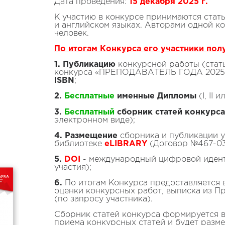
Дата проведения:
15 декабря 2025 г.
К участию в конкурсе принимаются стать
и английском языках. Авторами одной к
человек.
По итогам Конкурса его участники пол
1.
Публикацию
конкурсной работы (стать
конкурса «ПРЕПОДАВАТЕЛЬ ГОДА 2025»
ISBN
;
2.
Бесплатные
именные Дипломы
(I, II 
3.
Бесплатный
сборник
статей конкурса
электронном виде);
4. Размещение
сборника и публикации у
библиотеке
eLIBRARY
(Договор №467-03
5.
DOI
- международный цифровой идент
участия);
6.
По итогам Конкурса предоставляется 
оценки конкурсных работ, выписка из П
(по запросу участника).
Сборник статей конкурса формируется в
приема конкурсных статей и будет разм