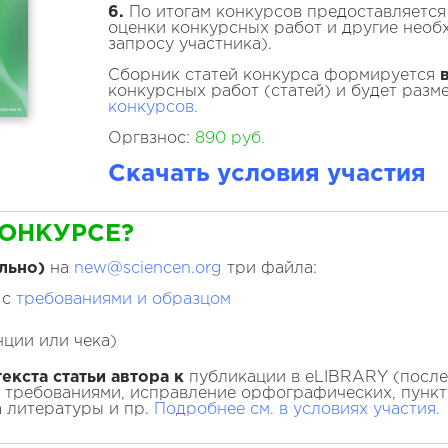
6.
По итогам конкурсов предоставляется
оценки конкурсных работ и другие необ
запросу участника).
Сборник статей конкурса формируется
конкурсных работ (статей) и будет разм
конкурсов.
Оргвзнос:
890 руб.
Скачать условия участия
КОНКУРСЕ?
льно)
на
new@sciencen.org
три файла:
 с
требованиями и образцом
ции или чека)
екста статьи автора к
публикации в eLIBRARY (после 
с требованиями, исправление орфографических, пунк
а литературы и пр.
Подробнее см. в условиях участия
.