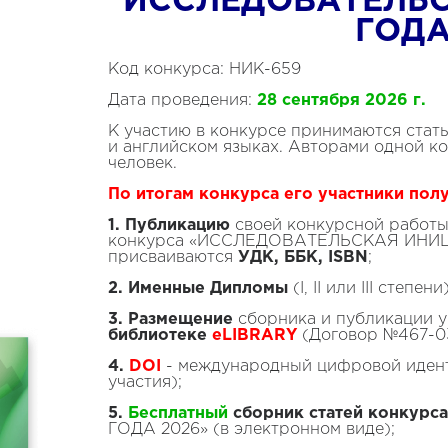
ИССЛЕДОВАТЕЛЬ
ГОДА
Код конкурса: НИК-659
Дата проведения:
28 сентября 2026 г.
К участию в конкурсе принимаются стать
и английском языках. Авторами одной к
человек.
По итогам конкурса его участники пол
1.
Публикацию
своей конкурсной работы 
конкурса «ИССЛЕДОВАТЕЛЬСКАЯ ИНИЦ
присваиваются
УДК, ББК, ISBN
;
2.
Именные Дипломы
(I, II или III степ
3. Размещение
сборника и публикации у
библиотеке
eLIBRARY
(Договор №467-03
4.
DOI
- международный цифровой идент
участия);
5.
Бесплатный
сборник
статей конкурса
ГОДА 2026» (в электронном виде);