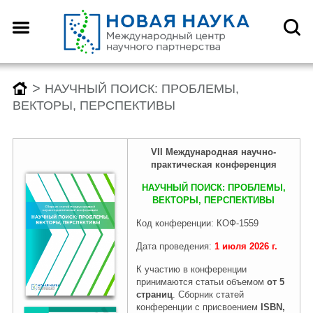
Назад
Назад
Назад
Назад
О центре
Конференции
Монографии
Конкурсы
>
НАУЧНЫЙ ПОИСК: ПРОБЛЕМЫ,
ВЕКТОРЫ, ПЕРСПЕКТИВЫ
Что такое DOI?
График конференций
График монографий
График конкурсов
VII
Международн
ая
научно-
практическая конференция
Как оформить научную
Заявка (регистрация) на
Заявка на публикацию
Заявка (регистрация) на
НАУЧНЫЙ ПОИСК: ПРОБЛЕМЫ,
статью для публикации
конференцию
монографии
конкурс
ВЕКТОРЫ, ПЕРСПЕКТИВЫ
Код конференции: КОФ-1559
Дата проведения:
1 июля
2026
г.
Отзывы
Архив конференций 2026
Архив монографий 2026
Архив конкурсов 2026
К участию в конференции
принимаются статьи объемом
от 5
страниц
. Сборник статей
Редколлегия
2025-2019
2025-2019
2025-2019
конференции с присвоением
ISBN,