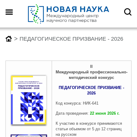
Назад
Назад
Назад
Назад
О центре
Конференции
Монографии
Конкурсы
>
ПЕДАГОГИЧЕСКОЕ ПРИЗВАНИЕ - 2026
Что такое DOI?
График конференций
График монографий
График конкурсов
II
Международны
й
профессионально-
методический
конкурс
Как оформить научную
Заявка (регистрация) на
Заявка на публикацию
Заявка (регистрация) на
статью для публикации
конференцию
монографии
конкурс
ПЕДАГОГИЧЕСКОЕ ПРИЗВАНИЕ -
2026
Код конкурса: НИК-641
Отзывы
Архив конференций 2026
Архив монографий 2026
Архив конкурсов 2026
Дата проведения:
22 июня 2026 г.
К участию в конкурсе принимаются
статьи объемом от 5 до 12 страниц
Редколлегия
2025-2019
2025-2019
2025-2019
на русском