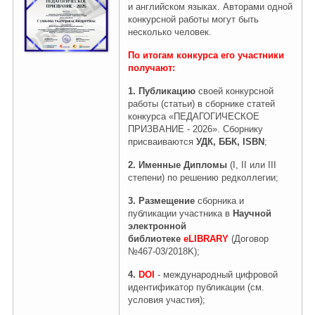
и английском языках. Авторами одной
конкурсной работы могут быть
несколько человек.
Правовая информация
По итогам конкурса его участники
получают
:
1.
Публикацию
своей конкурсной
работы (статьи) в сборнике статей
конкурса «ПЕДАГОГИЧЕСКОЕ
ПРИЗВАНИЕ - 2026». Сборнику
присваиваются
УДК, ББК, ISBN
;
2.
Именные Дипломы
(I, II или III
степени) по решению редколлегии;
3. Размещение
сборника и
публикации участника в
Научной
электронной
библиотеке
eLIBRARY
(Договор
№467-03/2018K);
4.
DOI
- международный цифровой
идентификатор публикации (см.
условия участия);