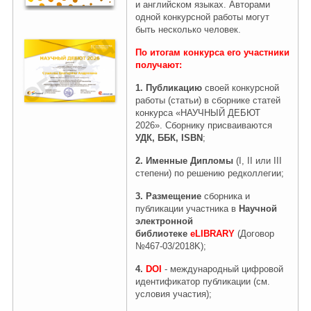
и английском языках. Авторами
одной конкурсной работы могут
быть несколько человек.
По итогам конкурса его участники
получают
:
1.
Публикацию
своей конкурсной
работы (статьи) в сборнике статей
конкурса «НАУЧНЫЙ ДЕБЮТ
2026». Сборнику присваиваются
УДК, ББК, ISBN
;
2.
Именные Дипломы
(I, II или III
степени) по решению редколлегии;
3. Размещение
сборника и
публикации участника в
Научной
электронной
библиотеке
eLIBRARY
(Договор
№467-03/2018K);
4.
DOI
- международный цифровой
идентификатор публикации (см.
условия участия);